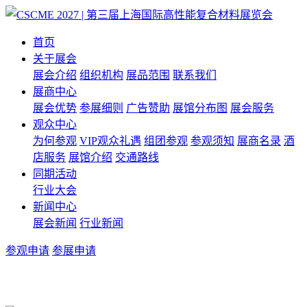
首页
关于展会
展会介绍
组织机构
展品范围
联系我们
展商中心
展会优势
参展细则
广告赞助
展馆分布图
展会服务
观众中心
为何参观
VIP观众礼遇
组团参观
参观须知
展商名录
酒
店服务
展馆介绍
交通路线
同期活动
行业大会
新闻中心
展会新闻
行业新闻
参观申请
参展申请