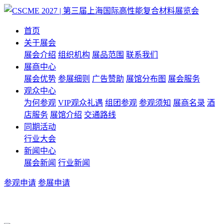
首页
关于展会
展会介绍
组织机构
展品范围
联系我们
展商中心
展会优势
参展细则
广告赞助
展馆分布图
展会服务
观众中心
为何参观
VIP观众礼遇
组团参观
参观须知
展商名录
酒
店服务
展馆介绍
交通路线
同期活动
行业大会
新闻中心
展会新闻
行业新闻
参观申请
参展申请