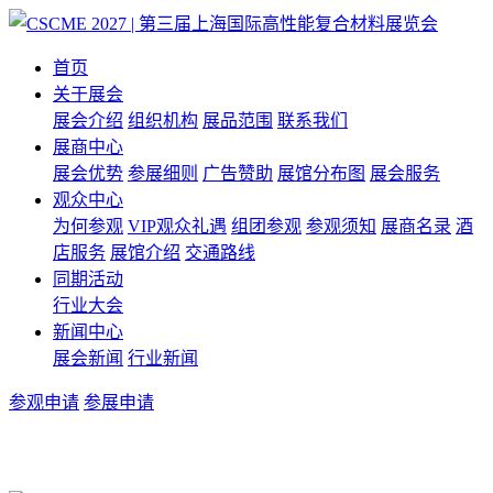
首页
关于展会
展会介绍
组织机构
展品范围
联系我们
展商中心
展会优势
参展细则
广告赞助
展馆分布图
展会服务
观众中心
为何参观
VIP观众礼遇
组团参观
参观须知
展商名录
酒
店服务
展馆介绍
交通路线
同期活动
行业大会
新闻中心
展会新闻
行业新闻
参观申请
参展申请