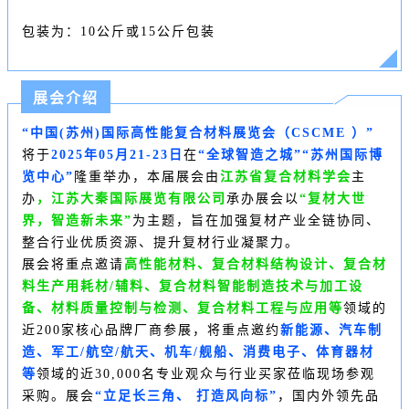
包装为：10公斤或15公斤包装
展会介绍
“中国(苏州)国际高性能复合材料展览会（
CSCME
）”
将于
2025年05月21-23日
在
“全球智造之城”“
苏州国际博
览中心
”
隆重举办，本届展会
由
江苏省复合材料学会
主
办
，江苏大秦国际展览有限公司
承办展会
以
“复材大世
界，智造新未来”
为主题，旨在加强复材产业全链协同、
整合行业优质资源、提升复材行业凝聚力。
展会将重点邀请
高性能材料、复合材料结构设计、复合材
料生产用耗材/辅料、复合材料智能制造技术与加工设
备、材料质量控制与检测、复合材料工程与应用等
领域的
近200家核心品牌厂商参展，将重点邀约
新能源、汽车制
造、军工/航空/航天、机车/舰船、消费电子、体育器材
等
领域的近30,000名专业观众与行业买家莅临现场参观
采购。展会
“立足长三角、 打造风向标”
，国内外领先品