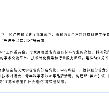
天大学，经江苏省民政厅批准成立、由省内复合材料领域科技工
、“先进基层党组织”等荣誉。
员会和6个工作委员会，专家库覆盖省内设有材料专业的高校、科研
域的学术交流平台、技术转化桥梁和行业服务枢纽，是推动江苏
南京航空航天大学等省内知名高校，
中材科技
、恒神股份等龙
技术对接会、青年科学家沙龙等品牌活动，构建起"学术引领+
获"江苏省示范性社会组织"等荣誉称号。