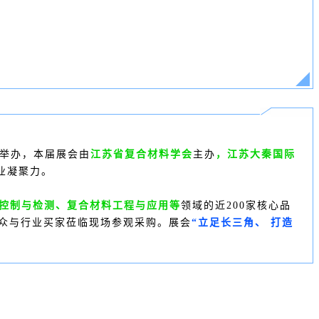
举办，本届展会
由
江苏省复合材料学会
主办
，江苏大秦国际
业凝聚力。
量控制与检测、复合材料工程与应用等
领域的近200家核心品
业观众与行业买家莅临现场参观采购。展会
“立足长三角、 打造