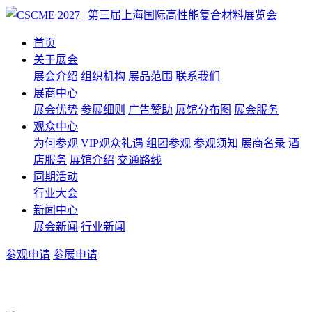
首页
关于展会
展会介绍
组织机构
展品范围
联系我们
展商中心
展会优势
参展细则
广告赞助
展馆分布图
展会服务
观众中心
为何参观
VIP观众礼遇
组团参观
参观须知
展商名录
酒
店服务
展馆介绍
交通路线
同期活动
行业大会
新闻中心
展会新闻
行业新闻
参观申请
参展申请