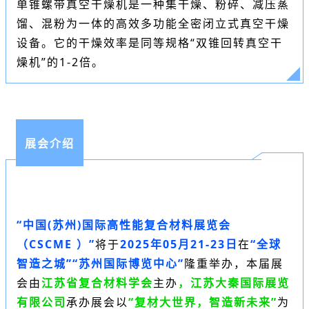
单锥螺带真空干燥机是一种集干燥、粉碎、
减压蒸
馏
、混粉为一体的高效多功能全密闭立式真空干燥
设备。它的干燥效率是同等规格“
双锥回转真空干
燥机
”的1-2倍
。
展会介绍
“中国(苏州)国际高性能复合材料展览会
（
CSCME
）”
将于
2025年05月21-23日
在
“全球
智造之城”“
苏州国际博览中心
”
隆重举办，本届展
会
由
江苏省复合材料学会
主办
，江苏大秦国际展览
有限公司
承办展会
以
“复材大世界，智造新未来”
为