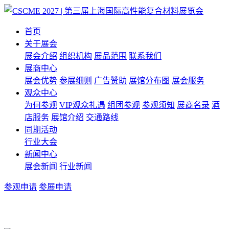
首页
关于展会
展会介绍
组织机构
展品范围
联系我们
展商中心
展会优势
参展细则
广告赞助
展馆分布图
展会服务
观众中心
为何参观
VIP观众礼遇
组团参观
参观须知
展商名录
酒
店服务
展馆介绍
交通路线
同期活动
行业大会
新闻中心
展会新闻
行业新闻
参观申请
参展申请