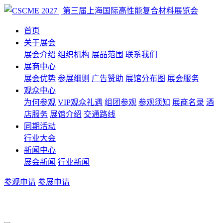
首页
关于展会
展会介绍
组织机构
展品范围
联系我们
展商中心
展会优势
参展细则
广告赞助
展馆分布图
展会服务
观众中心
为何参观
VIP观众礼遇
组团参观
参观须知
展商名录
酒
店服务
展馆介绍
交通路线
同期活动
行业大会
新闻中心
展会新闻
行业新闻
参观申请
参展申请