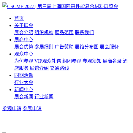
首页
关于展会
展会介绍
组织机构
展品范围
联系我们
展商中心
展会优势
参展细则
广告赞助
展馆分布图
展会服务
观众中心
为何参观
VIP观众礼遇
组团参观
参观须知
展商名录
酒
店服务
展馆介绍
交通路线
同期活动
行业大会
新闻中心
展会新闻
行业新闻
参观申请
参展申请