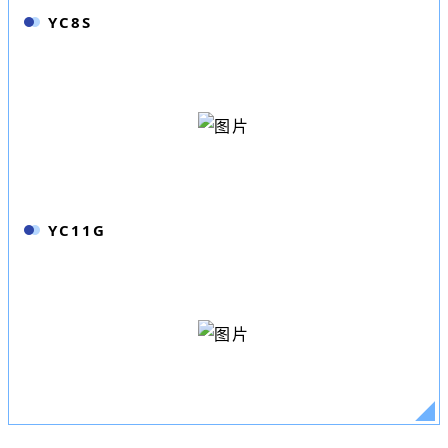
YC8S
YC11G