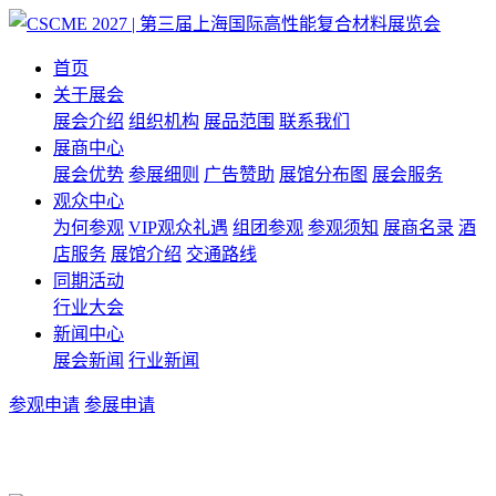
首页
关于展会
展会介绍
组织机构
展品范围
联系我们
展商中心
展会优势
参展细则
广告赞助
展馆分布图
展会服务
观众中心
为何参观
VIP观众礼遇
组团参观
参观须知
展商名录
酒
店服务
展馆介绍
交通路线
同期活动
行业大会
新闻中心
展会新闻
行业新闻
参观申请
参展申请