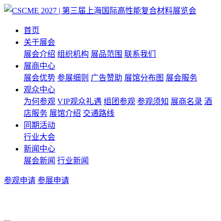
首页
关于展会
展会介绍
组织机构
展品范围
联系我们
展商中心
展会优势
参展细则
广告赞助
展馆分布图
展会服务
观众中心
为何参观
VIP观众礼遇
组团参观
参观须知
展商名录
酒
店服务
展馆介绍
交通路线
同期活动
行业大会
新闻中心
展会新闻
行业新闻
参观申请
参展申请