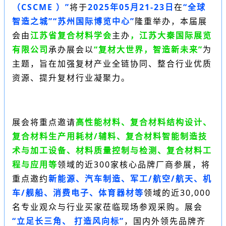
（
CSCME
）”
将于
2025年05月21-23日
在
“全球
智造之城”“苏州国际博览中心”
隆重举办，本届展
会
由
江苏省复合材料学会
主办
，江苏大秦国际展览
有限公司
承办展会
以
“复材大世界，智造新未来”
为
主题，旨在加强复材产业全链协同、整合行业优质
资源、提升复材行业凝聚力。
展会将重点邀请
高性能材料、复合材料结构设计、
复合材料生产用耗材/辅料、复合材料智能制造技
术与加工设备、材料质量控制与检测、复合材料工
程与应用等
领域的近300家核心品牌厂商参展，将
重点邀约
新能源、汽车制造、军工/航空/航天、机
车/舰船、消费电子、体育器材等
领域的近30,000
名专业观众与行业买家莅临现场参观采购。展会
“立足长三角、 打造风向标”
，国内外领先品牌齐