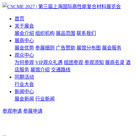
首页
关于展会
展会介绍
组织机构
展品范围
联系我们
展商中心
展会优势
参展细则
广告赞助
展馆分布图
展会服务
观众中心
为何参观
VIP观众礼遇
组团参观
参观须知
展商名录
酒
店服务
展馆介绍
交通路线
同期活动
行业大会
新闻中心
展会新闻
行业新闻
参观申请
参展申请