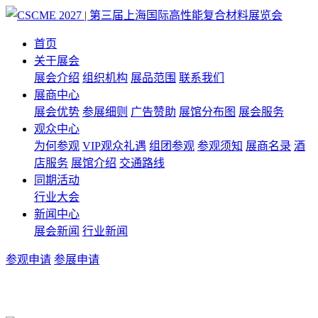
首页
关于展会
展会介绍
组织机构
展品范围
联系我们
展商中心
展会优势
参展细则
广告赞助
展馆分布图
展会服务
观众中心
为何参观
VIP观众礼遇
组团参观
参观须知
展商名录
酒
店服务
展馆介绍
交通路线
同期活动
行业大会
新闻中心
展会新闻
行业新闻
参观申请
参展申请