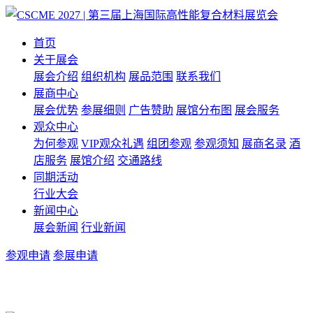
首页
关于展会
展会介绍
组织机构
展品范围
联系我们
展商中心
展会优势
参展细则
广告赞助
展馆分布图
展会服务
观众中心
为何参观
VIP观众礼遇
组团参观
参观须知
展商名录
酒
店服务
展馆介绍
交通路线
同期活动
行业大会
新闻中心
展会新闻
行业新闻
参观申请
参展申请