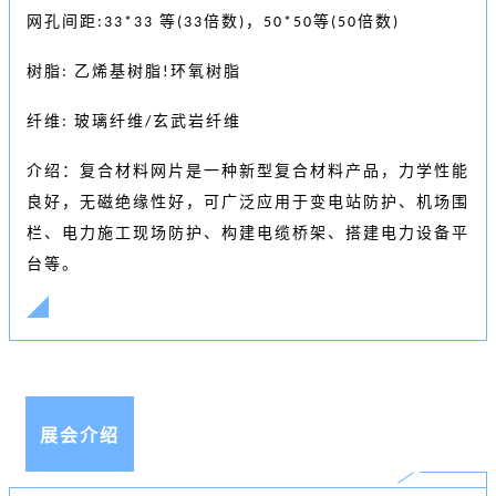
网孔间距
等
倍数
，
等
倍数
:33*33
(33
)
50*50
(50
)
树脂
乙烯基树脂
环氧树脂
:
!
纤维
玻璃纤维
玄武岩纤维
:
/
介绍：复合材料网片是一种新型复合材料产品，力学性能
良好，无磁绝缘性好，可广泛应用于变电站防护、机场围
栏、电力施工现场防护、构建电缆桥架、搭建电力设备平
台等
。
展会介绍