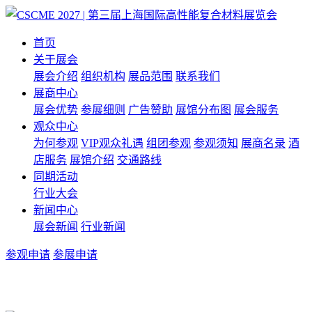
首页
关于展会
展会介绍
组织机构
展品范围
联系我们
展商中心
展会优势
参展细则
广告赞助
展馆分布图
展会服务
观众中心
为何参观
VIP观众礼遇
组团参观
参观须知
展商名录
酒
店服务
展馆介绍
交通路线
同期活动
行业大会
新闻中心
展会新闻
行业新闻
参观申请
参展申请