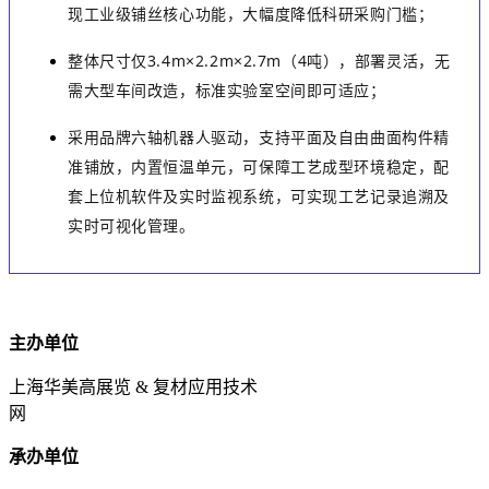
现工业级铺丝核心功能，大幅度降低科研采购门槛；
整体尺寸仅
3.4m
×
2.2m
×
2.7m
（
4
吨），部署灵活，无
需大型车间改造，标准实验室空间即可适应；
采用品牌六轴机器人驱动，支持平面及自由曲面构件精
准铺放，内置恒温单元，可保障工艺成型环境稳定，配
套上位机软件及实时监视系统，可实现工艺记录追溯及
实时可视化管理。
主办单位
上海华美高展览 & 复材应用技术
网
承办单位